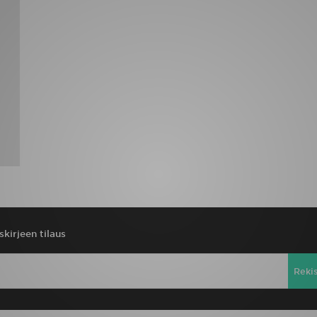
skirjeen tilaus
Reki