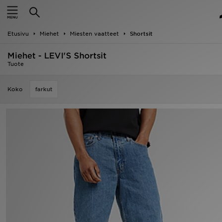
Etusivu
Etusivu
Miehet
Miesten vaatteet
Shortsit
Ale
Miehet - LEVI'S Shortsit
Uutuudet
Tuote
Naiset
Koko
farkut
Miehet
Lapset
Suosikit
Tuotemerkit
Inspiroidu
Jalkapallo