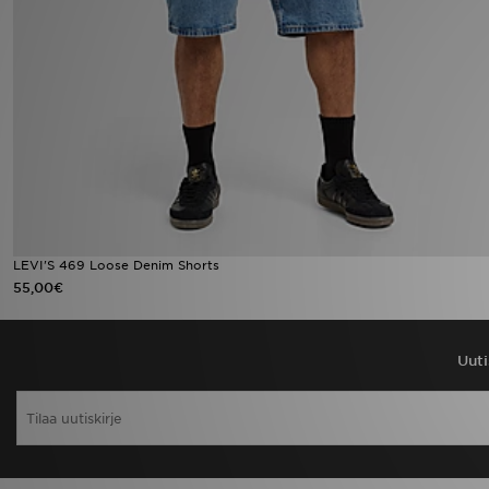
Urheilu
Lataa JD-sovellus
Minun JD
Minun viestini
Asiakaspalvelu ja tietoa
LEVI'S 469 Loose Denim Shorts
55,00€
Uuti