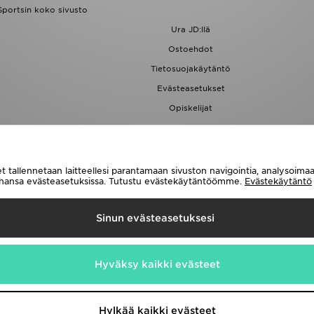
Sportsin koko sivusto
Ura JD:llä
Ostoehdot
Tietosuojakäytäntö
Evästeasetukset
Opiskelijat
JD Blog
t tallennetaan laitteellesi parantamaan sivuston navigointia, analysoim
tahansa evästeasetuksissa. Tutustu evästekäytäntöömme.
Evästekäytäntö
Toimitetaan
Sinun evästeasetuksesi
e seuraavat maksutavat
Hyväksy kaikki evästeet
emme sivulla
www.jdplc.com
Hylkää kaikki evästeet