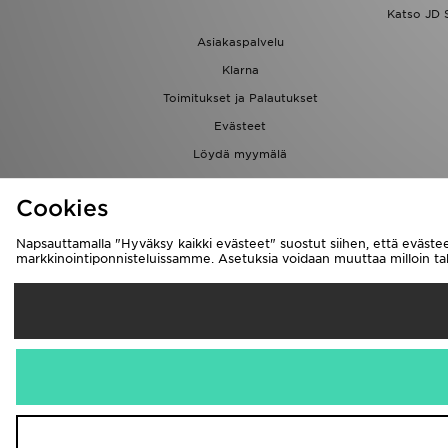
Katso JD 
Asiakaspalvelu
Klarna
Toimitukset ja Palautukset
Evästeet
Löydä myymälä
Kumppanuusohjelma
Cookies
Napsauttamalla "Hyväksy kaikki evästeet" suostut siihen, että evästee
markkinointiponnisteluissamme. Asetuksia voidaan muuttaa milloin 
Suomi
Me hyväksymm
Vieraile yrityks