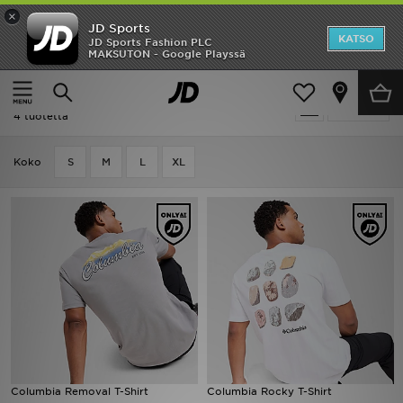
×
JD Sports
Etusivu
KATSO
JD Sports Fashion PLC
MAKSUTON - Google Playssä
Etusivu
Miehet
Miesten vaatteet
T-paidat
Ale
Miehet - Columbia T-paidat
Suodata
Uutuudet
4 tuotetta
Naiset
Koko
S
M
L
XL
Miehet
Lapset
Suosikit
Tuotemerkit
Inspiroidu
Columbia Removal T-Shirt
Columbia Rocky T-Shirt
Jalkapallo