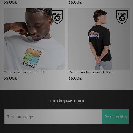
35,00€
35,00€
Urheilu
Lataa JD-sovellus
Minun JD
Minun viestini
Asiakaspalvelu ja tietoa
Columbia Invert T-Shirt
Columbia Removal T-Shirt
35,00€
35,00€
Uutiskirjeen tilaus
Rekisteröidy