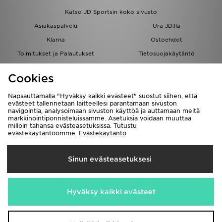
Katso JD Sportsin koko sivusto
Asiakaspalvelu
Ura JD:llä
Klarna
Ostoehdot
Toimitukset ja Palautukset
Tietosuojakäytäntö
Evästeet
Evästeasetukset
Cookies
Löydä myymälä
Opiskelijat
Kumppanuusohjelma
JD Blog
Napsauttamalla "Hyväksy kaikki evästeet" suostut siihen, että
evästeet tallennetaan laitteellesi parantamaan sivuston
navigointia, analysoimaan sivuston käyttöä ja auttamaan meitä
markkinointiponnisteluissamme. Asetuksia voidaan muuttaa
milloin tahansa evästeasetuksissa. Tutustu
evästekäytäntöömme.
Evästekäytäntö
Toimitetaan
Sinun evästeasetuksesi
Suomi
Me hyväksymme seuraavat maksutavat
Hyväksy kaikki evästeet
Vieraile yrityksemme sivulla
www.jdplc.com