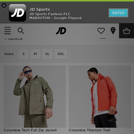
×
JD Sports
Etusivu
KATSO
JD Sports Fashion PLC
MAKSUTON - Google Playssä
Etusivu
Miehet
Miesten vaatteet
Takit
Ale
Miehet - Columbia Takit
Suodata
Uutuudet
7 tuotetta
Naiset
Koko
S
M
XL
XXL
Miehet
Lapset
Suosikit
Tuotemerkit
Inspiroidu
Columbia Tech Full Zip Jacket
Columbia Titanium Trail
Jalkapallo