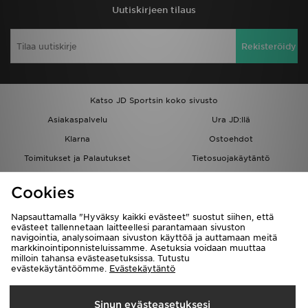
Uutiskirjeen tilaus
Rekisteröidy
Katso JD Sportsin koko sivusto
Asiakaspalvelu
Ura JD:llä
Klarna
Ostoehdot
Toimitukset ja Palautukset
Tietosuojakäytäntö
Evästeet
Evästeasetukset
Cookies
Löydä myymälä
Opiskelijat
Kumppanuusohjelma
JD Blog
Napsauttamalla "Hyväksy kaikki evästeet" suostut siihen, että
evästeet tallennetaan laitteellesi parantamaan sivuston
navigointia, analysoimaan sivuston käyttöä ja auttamaan meitä
markkinointiponnisteluissamme. Asetuksia voidaan muuttaa
milloin tahansa evästeasetuksissa. Tutustu
evästekäytäntöömme.
Evästekäytäntö
Toimitetaan
Sinun evästeasetuksesi