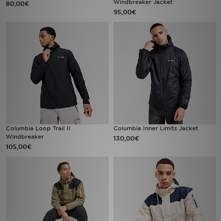
Windbreaker Jacket
80,00€
95,00€
Urheilu
Lataa JD-sovellus
Minun JD
Minun viestini
Asiakaspalvelu ja tietoa
Columbia Loop Trail II
Columbia Inner Limits Jacket
Windbreaker
130,00€
105,00€