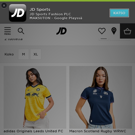
×
JD Sports
Etusivu
KATSO
JD Sports Fashion PLC
MAKSUTON - Google Playssä
Etusivu
Naiset
Naisten vaatteet
Voetbalschoenen
Ale
Naiset - Voetbalschoenen
Suodata
Uutuudet
2 tuotetta
Naiset
Koko
M
XL
Miehet
Lapset
Suosikit
Tuotemerkit
Inspiroidu
adidas Originals Leeds United FC
Macron Scotland Rugby WRWC
Jalkapallo