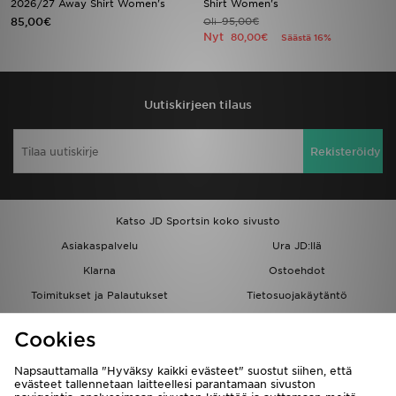
2026/27 Away Shirt Women's
Shirt Women's
85,00€
95,00€
Oli
Nyt
80,00€
Säästä 16%
Urheilu
Lataa JD-sovellus
Uutiskirjeen tilaus
Minun JD
Rekisteröidy
Minun viestini
Asiakaspalvelu ja tietoa
Katso JD Sportsin koko sivusto
Asiakaspalvelu
Ura JD:llä
Klarna
Ostoehdot
Toimitukset ja Palautukset
Tietosuojakäytäntö
Evästeet
Evästeasetukset
Cookies
Löydä myymälä
Opiskelijat
Kumppanuusohjelma
JD Blog
Napsauttamalla "Hyväksy kaikki evästeet" suostut siihen, että
evästeet tallennetaan laitteellesi parantamaan sivuston